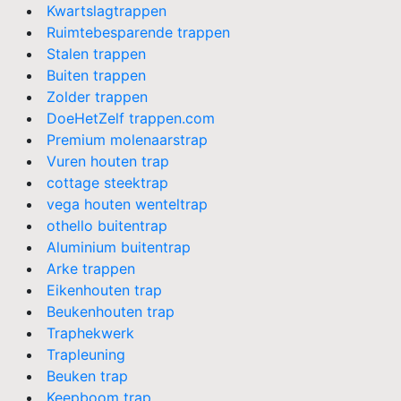
Kwartslagtrappen
Ruimtebesparende trappen
Stalen trappen
Buiten trappen
Zolder trappen
DoeHetZelf trappen.com
Premium molenaarstrap
Vuren houten trap
cottage steektrap
vega houten wenteltrap
othello buitentrap
Aluminium buitentrap
Arke trappen
Eikenhouten trap
Beukenhouten trap
Traphekwerk
Trapleuning
Beuken trap
Keepboom trap