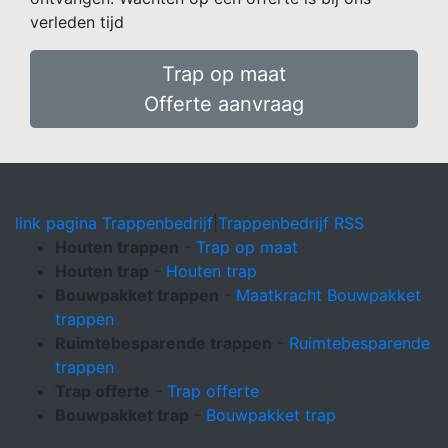
verleden tijd
Trap op maat
Offerte aanvraag
link pagina Trappenbedrijf
|
Trappenbedrijf RSS
Houten trappen
-
Trap op maat
Houten trap
-
Houten trap
Bouwpakket trappen
-
Maatkracht Bouwpakket
trappen
Ruimtebesparende trappen
-
Ruimtebesparende
trappen
Trap offerte
-
Trap offerte
Bouwpakket trap
-
Bouwpakket trap