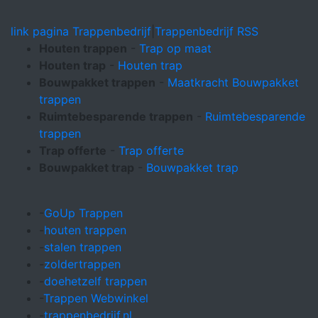
link pagina Trappenbedrijf
|
Trappenbedrijf RSS
Houten trappen
-
Trap op maat
Houten trap
-
Houten trap
Bouwpakket trappen
-
Maatkracht Bouwpakket
trappen
Ruimtebesparende trappen
-
Ruimtebesparende
trappen
Trap offerte
-
Trap offerte
Bouwpakket trap
-
Bouwpakket trap
-
GoUp Trappen
-
houten trappen
-
stalen trappen
-
zoldertrappen
-
doehetzelf trappen
-
Trappen Webwinkel
-
trappenbedrijf.nl