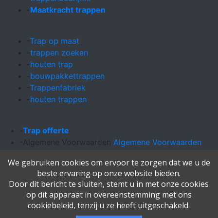
-
Maatkracht trappen
-
Trap op maat
-
trappen zoeken
-
houten trap
-
bouwpakkettrappen
-
Trappenfabriek
-
houten trappen
-
Trap offerte
-Algemene Voorwaarden
Algemene Voorwaarden
-Retourzendingen
Retourzendingen
We gebruiken cookies om ervoor te zorgen dat we u de
-Tel:
+31343592770
beste ervaring op onze website bieden.
-
KeurigOnline Webhosting
Door dit bericht te sluiten, stemt u in met onze cookies
op dit apparaat in overeenstemming met ons
Copyright © 1999 - 2024 Maatkracht. All rights reserved.
cookiebeleid, tenzij u ze heeft uitgeschakeld.
Maatkracht trappen