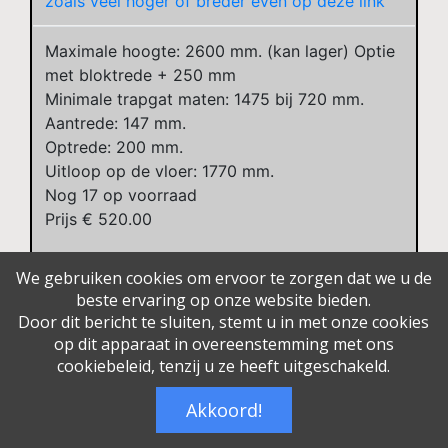
zoals veel hoger of breder even op deze link
Maximale hoogte: 2600 mm. (kan lager) Optie
met bloktrede + 250 mm
Minimale trapgat maten: 1475 bij 720 mm.
Aantrede: 147 mm.
Optrede: 200 mm.
Uitloop op de vloer: 1770 mm.
Nog
17
op voorraad
Prijs €
520.00
Meer weten over deze Steektrap steektrap?
We gebruiken cookies om ervoor te zorgen dat we u de
Steektrap 70013ST2600O
beste ervaring op onze website bieden.
Door dit bericht te sluiten, stemt u in met onze cookies
op dit apparaat in overeenstemming met ons
cookiebeleid, tenzij u ze heeft uitgeschakeld.
Akkoord!