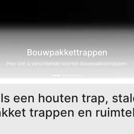
Stalentrappen
Stalen bouwpakkettrappen snel geleverd.
s een houten trap, stal
akket trappen en ruimt