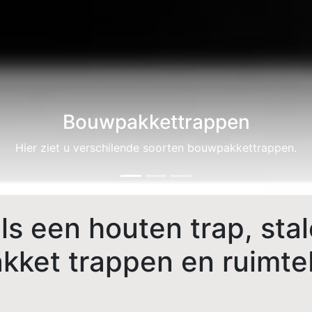
Stalentrappen
Stalen bouwpakkettrappen snel geleverd.
s een houten trap, stal
akket trappen en ruimt