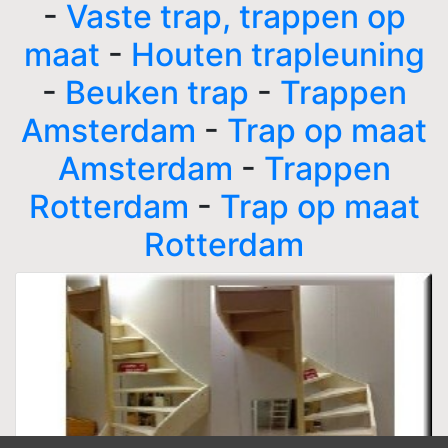
-
Vaste trap, trappen op
maat
-
Houten trapleuning
-
Beuken trap
-
Trappen
Amsterdam
-
Trap op maat
Amsterdam
-
Trappen
Rotterdam
-
Trap op maat
Rotterdam