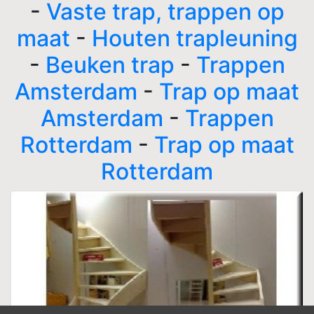
-
Vaste trap, trappen op
maat
-
Houten trapleuning
-
Beuken trap
-
Trappen
Amsterdam
-
Trap op maat
Amsterdam
-
Trappen
Rotterdam
-
Trap op maat
Rotterdam