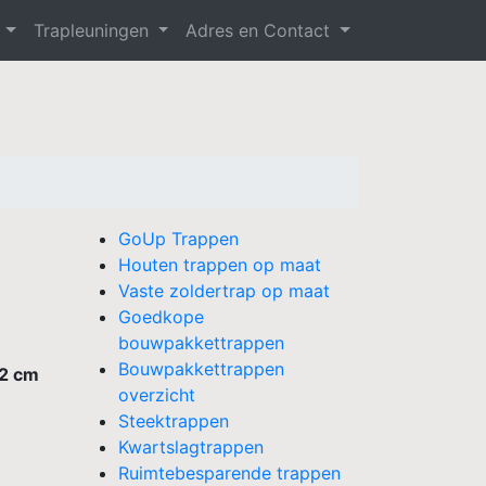
n
Trapleuningen
Adres en Contact
GoUp Trappen
Houten trappen op maat
Vaste zoldertrap op maat
Goedkope
bouwpakkettrappen
Bouwpakkettrappen
22 cm
overzicht
Steektrappen
Kwartslagtrappen
Ruimtebesparende trappen