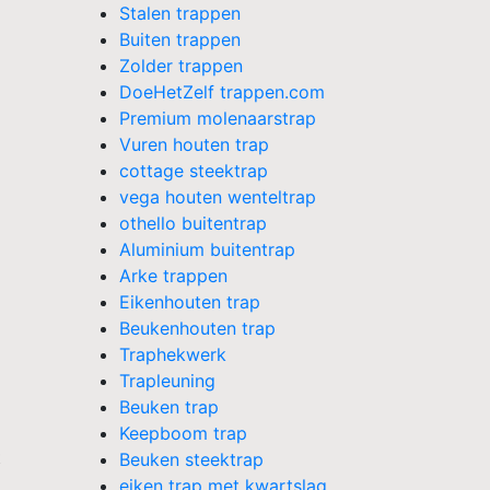
Stalen trappen
Buiten trappen
Zolder trappen
DoeHetZelf trappen.com
Premium molenaarstrap
Vuren houten trap
cottage steektrap
vega houten wenteltrap
othello buitentrap
Aluminium buitentrap
Arke trappen
Eikenhouten trap
Beukenhouten trap
Traphekwerk
Trapleuning
Beuken trap
Keepboom trap
t
Beuken steektrap
eiken trap met kwartslag