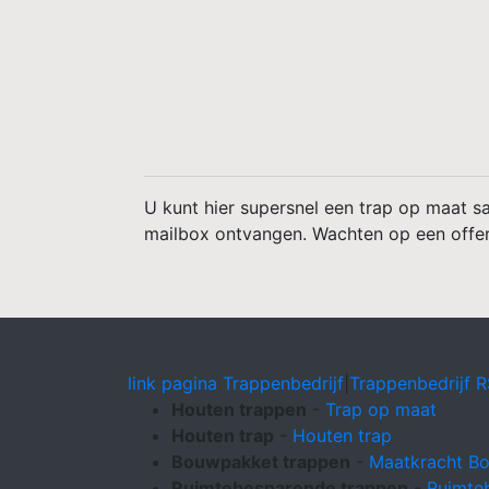
U kunt hier supersnel een trap op maat sa
mailbox ontvangen. Wachten op een offerte
link pagina Trappenbedrijf
|
Trappenbedrijf 
Houten trappen
-
Trap op maat
Houten trap
-
Houten trap
Bouwpakket trappen
-
Maatkracht B
Ruimtebesparende trappen
-
Ruimte