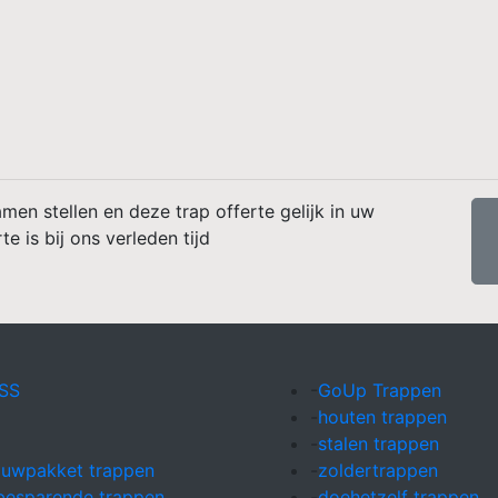
men stellen en deze trap offerte gelijk in uw
 is bij ons verleden tijd
RSS
-
GoUp Trappen
-
houten trappen
-
stalen trappen
ouwpakket trappen
-
zoldertrappen
besparende trappen
-
doehetzelf trappen