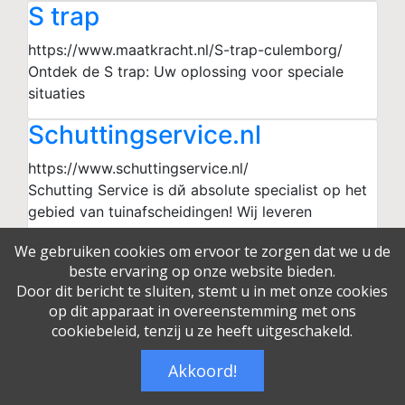
S trap
https://www.maatkracht.nl/S-trap-culemborg/
Ontdek de S trap: Uw oplossing voor speciale
situaties
Schuttingservice.nl
https://www.schuttingservice.nl/
Schutting Service is dй absolute specialist op het
gebied van tuinafscheidingen! Wij leveren
duurzame schuttingen aan zowel particulieren als
We gebruiken cookies om ervoor te zorgen dat we u de
bedrijven en nieuwbouw projecten.
beste ervaring op onze website bieden.
Door dit bericht te sluiten, stemt u in met onze cookies
Slotenmaker uit Houten
op dit apparaat in overeenstemming met ons
nodig?
cookiebeleid, tenzij u ze heeft uitgeschakeld.
http://www.slotenmakershouten.nl
Akkoord!
Over alles wat met klussen te maken heeft